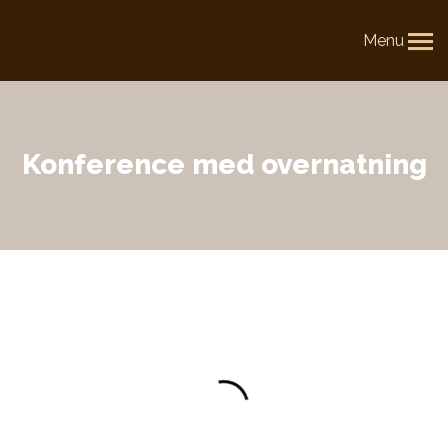
Menu
Konference med overnatning