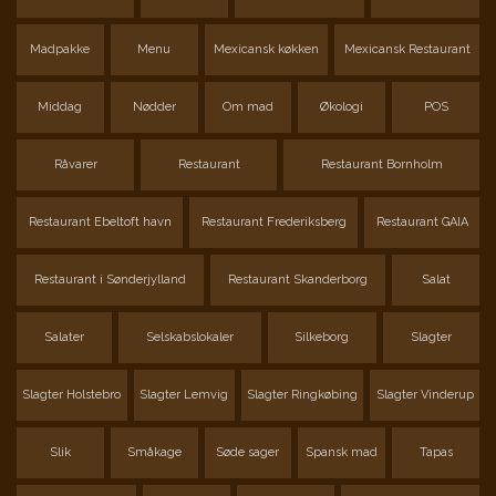
Madpakke
Menu
Mexicansk køkken
Mexicansk Restaurant
Middag
Nødder
Om mad
Økologi
POS
Råvarer
Restaurant
Restaurant Bornholm
Restaurant Ebeltoft havn
Restaurant Frederiksberg
Restaurant GAIA
Restaurant i Sønderjylland
Restaurant Skanderborg
Salat
Salater
Selskabslokaler
Silkeborg
Slagter
Slagter Holstebro
Slagter Lemvig
Slagter Ringkøbing
Slagter Vinderup
Slik
Småkage
Søde sager
Spansk mad
Tapas