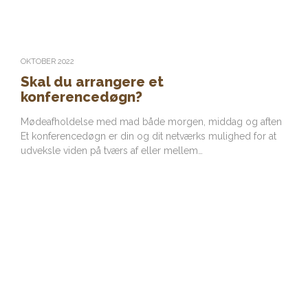
OKTOBER 2022
Skal du arrangere et
konferencedøgn?
Mødeafholdelse med mad både morgen, middag og aften
Et konferencedøgn er din og dit netværks mulighed for at
udveksle viden på tværs af eller mellem…
Find restaurant i Danmark
Ligegyldigt om du har lyst til hurtig take-away, moderne
caféretter, traditionel kromad eller en fin cocktail på en
bar, så tilbyder landets mange restauranter alt, hvad du