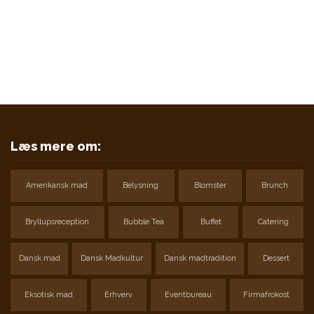
kunne ønske dig.
Klik ind for at finde lige den restaurant som du søger.
FIND RESTAURANT
Læs mere om:
Amerikansk mad
Belysning
Blomster
Brunch
Bryllupsreception
Bubble Tea
Buffet
Catering
Dansk mad
Dansk Madkultur
Dansk madtradition
Dessert
Eksotisk mad
Erhverv
Eventbureau
Firmafrokost