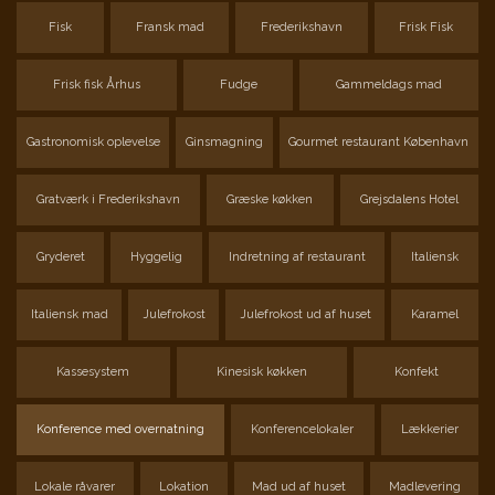
Fisk
Fransk mad
Frederikshavn
Frisk Fisk
Frisk fisk Århus
Fudge
Gammeldags mad
Gastronomisk oplevelse
Ginsmagning
Gourmet restaurant København
Gratværk i Frederikshavn
Græske køkken
Grejsdalens Hotel
Gryderet
Hyggelig
Indretning af restaurant
Italiensk
Italiensk mad
Julefrokost
Julefrokost ud af huset
Karamel
Kassesystem
Kinesisk køkken
Konfekt
Konference med overnatning
Konferencelokaler
Lækkerier
Lokale råvarer
Lokation
Mad ud af huset
Madlevering