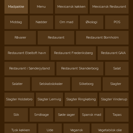
Madpakke
Menu
Mexicansk køkken
Mexicansk Restaurant
Middag
Nødder
Om mad
Økologi
POS
Råvarer
Restaurant
Restaurant Bornholm
Restaurant Ebeltoft havn
Restaurant Frederiksberg
Restaurant GAIA
Restaurant i Sønderjylland
Restaurant Skanderborg
Salat
Salater
Selskabslokaler
Silkeborg
Slagter
Slagter Holstebro
Slagter Lemvig
Slagter Ringkøbing
Slagter Vinderup
Slik
Småkage
Søde sager
Spansk mad
Tapas
Tysk køkken
Ude
Vegansk
Vegetabilsk olie