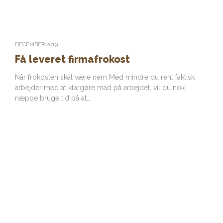
DECEMBER 2019
Få leveret firmafrokost
Når frokosten skal være nem Med mindre du rent faktisk
arbejder med at klargøre mad på arbejdet, vil du nok
næppe bruge tid på at…
Find restaurant i Danmark
Ligegyldigt om du har lyst til hurtig take-away, moderne
caféretter, traditionel kromad eller en fin cocktail på en
bar, så tilbyder landets mange restauranter alt, hvad du
kunne ønske dig.