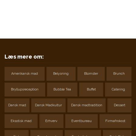
Klik ind for at finde lige den restaurant som du søger.
FIND RESTAURANT
Læs mere om:
Amerikansk mad
Belysning
Blomster
Brunch
Bryllupsreception
Bubble Tea
Buffet
Catering
Dansk mad
Dansk Madkultur
Dansk madtradition
Dessert
Eksotisk mad
Erhverv
Eventbureau
Firmafrokost