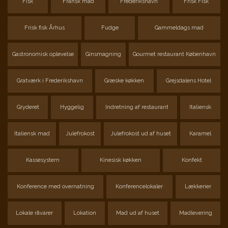
Fisk
Fransk mad
Frederikshavn
Frisk Fisk
Frisk fisk Århus
Fudge
Gammeldags mad
Gastronomisk oplevelse
Ginsmagning
Gourmet restaurant København
Gratværk i Frederikshavn
Græske køkken
Grejsdalens Hotel
Gryderet
Hyggelig
Indretning af restaurant
Italiensk
Italiensk mad
Julefrokost
Julefrokost ud af huset
Karamel
Kassesystem
Kinesisk køkken
Konfekt
Konference med overnatning
Konferencelokaler
Lækkerier
Lokale råvarer
Lokation
Mad ud af huset
Madlevering