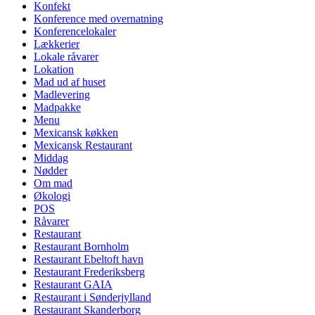
Konfekt
Konference med overnatning
Konferencelokaler
Lækkerier
Lokale råvarer
Lokation
Mad ud af huset
Madlevering
Madpakke
Menu
Mexicansk køkken
Mexicansk Restaurant
Middag
Nødder
Om mad
Økologi
POS
Råvarer
Restaurant
Restaurant Bornholm
Restaurant Ebeltoft havn
Restaurant Frederiksberg
Restaurant GAIA
Restaurant i Sønderjylland
Restaurant Skanderborg