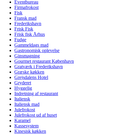
Eventbureau
Firmafrokost
Fisk
Fransk mad
Frederikshavn
Frisk Fisk
Frisk fisk Århus
Fudge
Gammeldags mad
Gastronomisk oplevelse
Ginsmagning
Gourmet restaurant København
Gratværk i Frederikshavn
Græske køkken
Grejsdalens Hotel
Gryderet
Hyggelig
Indretning af restaurant
Italiensk
Italiensk mad
Julefrokost
Julefrokost ud af huset
Karamel
Kassesystem
Kinesisk køkken