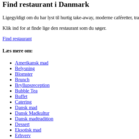
Find restaurant i Danmark
Ligegyldigt om du har lyst til hurtig take-away, moderne caféretter, tr
Klik ind for at finde lige den restaurant som du søger.
Find restaurant
Læs mere om:
Amerikansk mad
Belysning
Blomster
Brunch
Bryllupsreception
Bubble Tea
Buffet
Catering
Dansk mad
Dansk Madkultur
Dansk madtradition
Dessert
Eksotisk mad
Erhverv