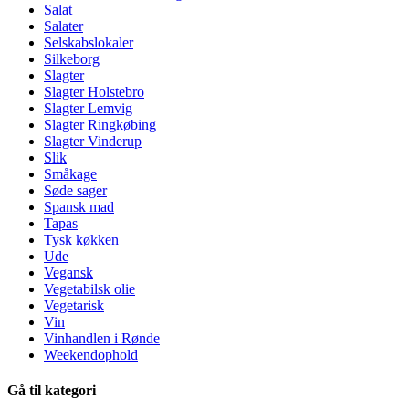
Salat
Salater
Selskabslokaler
Silkeborg
Slagter
Slagter Holstebro
Slagter Lemvig
Slagter Ringkøbing
Slagter Vinderup
Slik
Småkage
Søde sager
Spansk mad
Tapas
Tysk køkken
Ude
Vegansk
Vegetabilsk olie
Vegetarisk
Vin
Vinhandlen i Rønde
Weekendophold
Gå til kategori