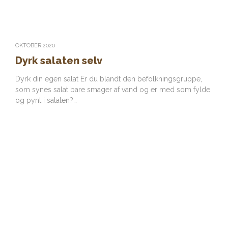
OKTOBER 2020
Dyrk salaten selv
Dyrk din egen salat Er du blandt den befolkningsgruppe,
som synes salat bare smager af vand og er med som fylde
og pynt i salaten?…
Find restaurant i Danmark
Ligegyldigt om du har lyst til hurtig take-away, moderne
caféretter, traditionel kromad eller en fin cocktail på en
bar, så tilbyder landets mange restauranter alt, hvad du
kunne ønske dig.