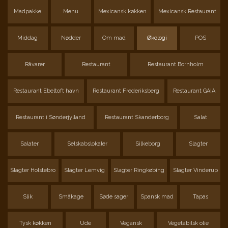
Madpakke
Menu
Mexicansk køkken
Mexicansk Restaurant
Middag
Nødder
Om mad
Økologi
POS
Råvarer
Restaurant
Restaurant Bornholm
Restaurant Ebeltoft havn
Restaurant Frederiksberg
Restaurant GAIA
Restaurant i Sønderjylland
Restaurant Skanderborg
Salat
Salater
Selskabslokaler
Silkeborg
Slagter
Slagter Holstebro
Slagter Lemvig
Slagter Ringkøbing
Slagter Vinderup
Slik
Småkage
Søde sager
Spansk mad
Tapas
Tysk køkken
Ude
Vegansk
Vegetabilsk olie