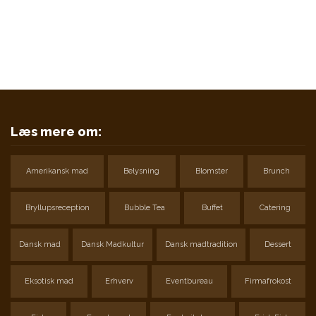
Klik ind for at finde lige den restaurant som du søger.
FIND RESTAURANT
Læs mere om:
Amerikansk mad
Belysning
Blomster
Brunch
Bryllupsreception
Bubble Tea
Buffet
Catering
Dansk mad
Dansk Madkultur
Dansk madtradition
Dessert
Eksotisk mad
Erhverv
Eventbureau
Firmafrokost