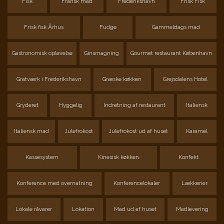
Fisk
Fransk mad
Frederikshavn
Frisk Fisk
Frisk fisk Århus
Fudge
Gammeldags mad
Gastronomisk oplevelse
Ginsmagning
Gourmet restaurant København
Gratværk i Frederikshavn
Græske køkken
Grejsdalens Hotel
Gryderet
Hyggelig
Indretning af restaurant
Italiensk
Italiensk mad
Julefrokost
Julefrokost ud af huset
Karamel
Kassesystem
Kinesisk køkken
Konfekt
Konference med overnatning
Konferencelokaler
Lækkerier
Lokale råvarer
Lokation
Mad ud af huset
Madlevering