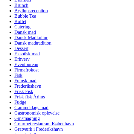
Brunch
Bryllupsreception
Bubble Tea
Buffet
Catering
Dansk mad
Dansk Madkultur
Dansk madtradition
Dessert
Eksotisk mad
Erhverv
Eventbureau
Firmafrokost
Fisk
Fransk mad
Frederikshavn
Frisk Fisk
Frisk fisk Århus
Fudge
Gammeldags mad
Gastronomisk oplevelse
Ginsmagning
Gourmet restaurant København
Gratværk i Frederikshavn