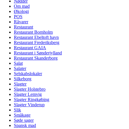
Nødder
Om mad
Økologi
POS
Råvarer
Restaurant
Restaurant Bornholm
Restaurant Ebeltoft havn
Restaurant Frederiksberg
Restaurant GAIA
Restaurant i Sønderjylland
Restaurant Skanderborg
Salat
Salater
Selskabslokaler
Silkeborg
Slagter
Slagter Holstebro
Slagter Lemvig
Slagter Ringkøbing
Slagter Vinderup
Slik
Småkage
Søde sager
Spansk mad