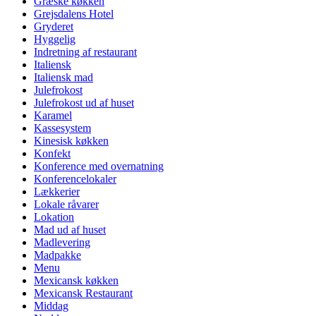
Græske køkken
Grejsdalens Hotel
Gryderet
Hyggelig
Indretning af restaurant
Italiensk
Italiensk mad
Julefrokost
Julefrokost ud af huset
Karamel
Kassesystem
Kinesisk køkken
Konfekt
Konference med overnatning
Konferencelokaler
Lækkerier
Lokale råvarer
Lokation
Mad ud af huset
Madlevering
Madpakke
Menu
Mexicansk køkken
Mexicansk Restaurant
Middag