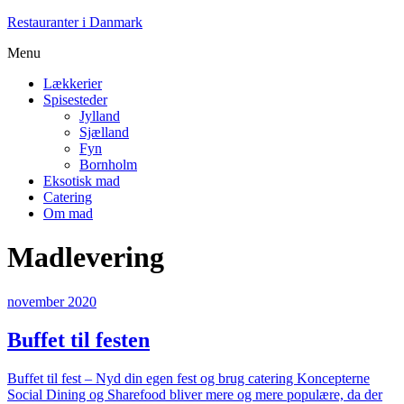
Restauranter i Danmark
Menu
Lækkerier
Spisesteder
Jylland
Sjælland
Fyn
Bornholm
Eksotisk mad
Catering
Om mad
Madlevering
november 2020
Buffet til festen
Buffet til fest – Nyd din egen fest og brug catering Koncepterne
Social Dining og Sharefood bliver mere og mere populære, da der