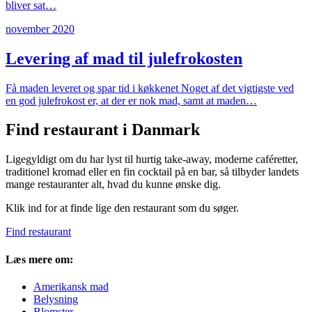
bliver sat…
november 2020
Levering af mad til julefrokosten
Få maden leveret og spar tid i køkkenet Noget af det vigtigste ved
en god julefrokost er, at der er nok mad, samt at maden…
Find restaurant i Danmark
Ligegyldigt om du har lyst til hurtig take-away, moderne caféretter,
traditionel kromad eller en fin cocktail på en bar, så tilbyder landets
mange restauranter alt, hvad du kunne ønske dig.
Klik ind for at finde lige den restaurant som du søger.
Find restaurant
Læs mere om:
Amerikansk mad
Belysning
Blomster