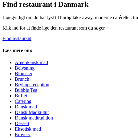
Find restaurant i Danmark
Ligegyldigt om du har lyst til hurtig take-away, moderne caféretter, tr
Klik ind for at finde lige den restaurant som du søger.
Find restaurant
Læs mere om:
Amerikansk mad
Belysning
Blomster
Brunch
Bryllupsreception
Bubble Tea
Buffet
Catering
Dansk mad
Dansk Madkultur
Dansk madtradition
Dessert
Eksotisk mad
Erhverv