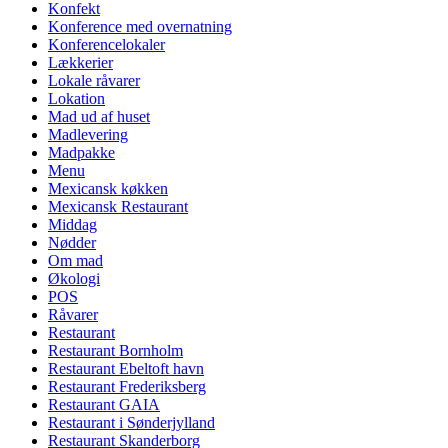
Konfekt
Konference med overnatning
Konferencelokaler
Lækkerier
Lokale råvarer
Lokation
Mad ud af huset
Madlevering
Madpakke
Menu
Mexicansk køkken
Mexicansk Restaurant
Middag
Nødder
Om mad
Økologi
POS
Råvarer
Restaurant
Restaurant Bornholm
Restaurant Ebeltoft havn
Restaurant Frederiksberg
Restaurant GAIA
Restaurant i Sønderjylland
Restaurant Skanderborg