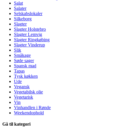
Salat
Salater
Selskabslokaler
Silkeborg
Slagter
Slagter Holstebro
Slagter Lemvig
Slagter Ringkøbing
Slagter Vinderup
Slik
Småkage
Søde sager
Spansk mad
Tapas
Tysk køkken
Ude
Vegansk
Vegetabilsk olie
Vegetarisk
Vin
Vinhandlen i Rønde
Weekendophold
Gå til kategori