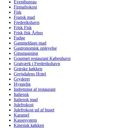
Eventbureau
Firmafrokost
Fisk
Fransk mad
Frederikshavn
Frisk Fisk
Frisk fisk Århus
Fudge
Gammeldags mad
Gastronomisk oplevelse
Ginsmagning
Gourmet restaurant København
Gratværk i Frederikshavn
Græske køkken
Grejsdalens Hotel
Gryderet
Hyggelig
Indretning af restaurant
Italiensk
Italiensk mad
Julefrokost
Julefrokost ud af huset
Karamel
Kassesystem
Kinesisk køkken