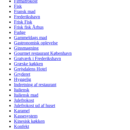
Firmafrokost
Fisk
Fransk mad
Frederikshavn
Frisk Fisk
Frisk fisk Århus
Fudge
Gammeldags mad
Gastronomisk oplevelse
Ginsmagning
Gourmet restaurant København
Gratværk i Frederikshavn
Græske køkken
Grejsdalens Hotel
Gryderet
Hyggelig
Indretning af restaurant
Italiensk
Italiensk mad
Julefrokost
Julefrokost ud af huset
Karamel
Kassesystem
Kinesisk køkken
Konfekt