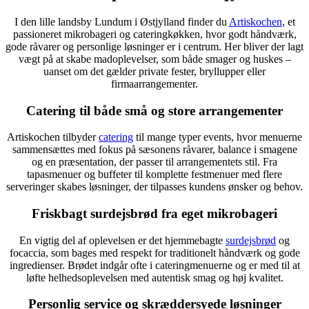
I den lille landsby Lundum i Østjylland finder du
Artiskochen
, et
passioneret mikrobageri og cateringkøkken, hvor godt håndværk,
gode råvarer og personlige løsninger er i centrum. Her bliver der lagt
vægt på at skabe madoplevelser, som både smager og huskes –
uanset om det gælder private fester, bryllupper eller
firmaarrangementer.
Catering til både små og store arrangementer
Artiskochen tilbyder
catering
til mange typer events, hvor menuerne
sammensættes med fokus på sæsonens råvarer, balance i smagene
og en præsentation, der passer til arrangementets stil. Fra
tapasmenuer og buffeter til komplette festmenuer med flere
serveringer skabes løsninger, der tilpasses kundens ønsker og behov.
Friskbagt surdejsbrød fra eget mikrobageri
En vigtig del af oplevelsen er det hjemmebagte
surdejsbrød
og
focaccia, som bages med respekt for traditionelt håndværk og gode
ingredienser. Brødet indgår ofte i cateringmenuerne og er med til at
løfte helhedsoplevelsen med autentisk smag og høj kvalitet.
Personlig service og skræddersyede løsninger