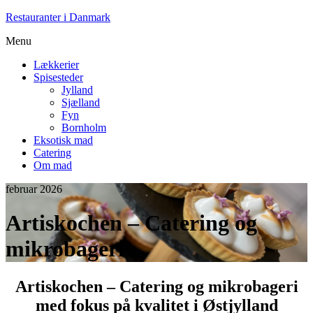
Restauranter i Danmark
Menu
Lækkerier
Spisesteder
Jylland
Sjælland
Fyn
Bornholm
Eksotisk mad
Catering
Om mad
februar 2026
Artiskochen – Catering og
mikrobageri
Artiskochen – Catering og mikrobageri
med fokus på kvalitet i Østjylland