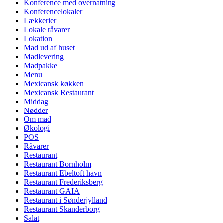
Konference med overnatning
Konferencelokaler
Lækkerier
Lokale råvarer
Lokation
Mad ud af huset
Madlevering
Madpakke
Menu
Mexicansk køkken
Mexicansk Restaurant
Middag
Nødder
Om mad
Økologi
POS
Råvarer
Restaurant
Restaurant Bornholm
Restaurant Ebeltoft havn
Restaurant Frederiksberg
Restaurant GAIA
Restaurant i Sønderjylland
Restaurant Skanderborg
Salat