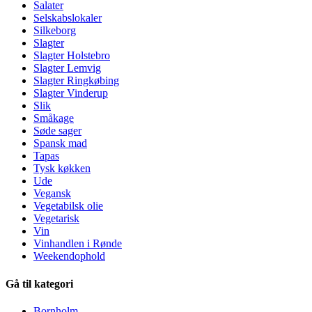
Salater
Selskabslokaler
Silkeborg
Slagter
Slagter Holstebro
Slagter Lemvig
Slagter Ringkøbing
Slagter Vinderup
Slik
Småkage
Søde sager
Spansk mad
Tapas
Tysk køkken
Ude
Vegansk
Vegetabilsk olie
Vegetarisk
Vin
Vinhandlen i Rønde
Weekendophold
Gå til kategori
Bornholm