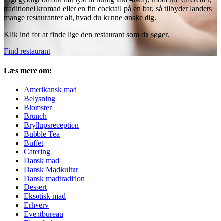
traditionel kromad eller en fin cocktail på en bar, så tilbyder landets
mange restauranter alt, hvad du kunne ønske dig.
Klik ind for at finde lige den restaurant som du søger.
Find restaurant
Læs mere om:
Amerikansk mad
Belysning
Blomster
Brunch
Bryllupsreception
Bubble Tea
Buffet
Catering
Dansk mad
Dansk Madkultur
Dansk madtradition
Dessert
Eksotisk mad
Erhverv
Eventbureau